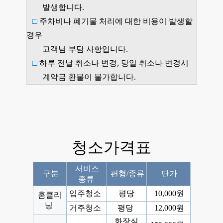
발생합니다.
□
주차비나 폐기물 처리에 대한 비용이 발생할
경우
고객님 부담
사항입니다.
□
하루 전날 취소나 변경, 당일 취소나 변경시
계약금 환불이 불가합니다.
청소가격표
서비스
구분
편형/종류
단가
종류
입주청소
평당
10,000원
홈클리
닝
거주청소
평당
12,000원
화장실