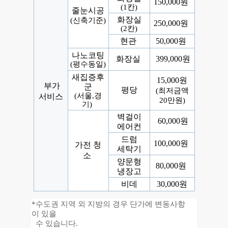
150,000원
(1칸)
줄눈시공
화장실
(신축기준)
250,000원
(2칸)
현관
50,000원
나노코팅
화장실
399,000원
(평수동일)
새집증후
15,000원
부가
군
평당
(최저금액
(서울,경
서비스
20만원)
기)
벽걸이
60,000원
에어컨
드럼
100,000원
가전 청
세탁기
소
양문형
80,000원
냉장고
비데
30,000원
*수도권 지역 외 지방의 경우
단가에 변동사항
이
있을
수 있습니다.