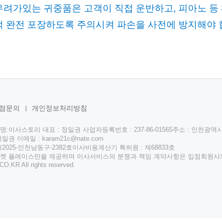
우려가있는 귀중품은 고객이 직접 운반하고
,
피아노 등
 완전 포장하도록 주의시켜 파손을 사전에 방지해야 
점문의
개인정보처리방침
트명:이사스토리
대표 : 정일권
사업자등록번호 : 237-86-01565
주소 : 인천광역시
정일권
이메일 : karam21c@nate.com
025-인천남동구-2382호
이사비용계산기 특허원 : 제68833호
켓 플레이스만을 제공하며 이사서비스의 분쟁과 책임 계약사항은 입점회원사
.CO.KR
All rights reserved.